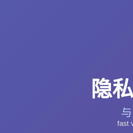
隐私保
与
fa